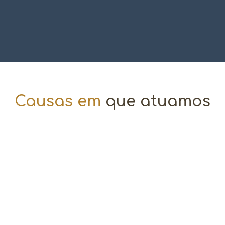
Causas em
que atuamos
Solicitação de Horas Extras
Pedido para receber remuneração
adicional pelas horas trabalhadas