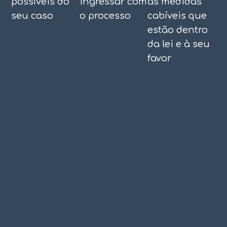
possíveis do
ingressar com
as medidas
seu caso
o processo
cabíveis que
estão dentro
da lei e à seu
favor